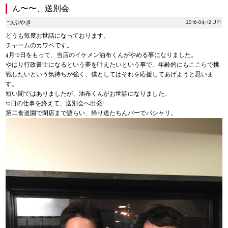
ん〜〜、送別会
2016-04-12 UP!
つぶやき
どうも毎度お世話になっております。
チャームのカワベです。
4月10日をもって、当店のイケメン油布くんがやめる事になりました。
やはり行政書士になるという夢を叶えたいという事で、年齢的にもここらで挑
戦したいという気持ちが強く、僕としてはそれを応援してあげようと思いま
す。
短い間ではありましたが、油布くんがお世話になりました。
10日の仕事を終えて、送別会へ出発!
第二食道園で閉店まで語らい、帰り道たちんバーでパシャリ。