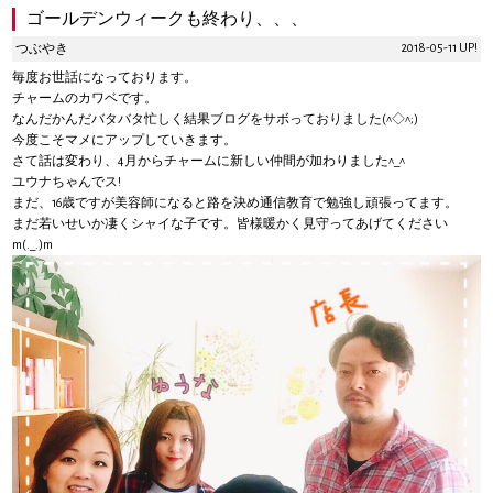
ゴールデンウィークも終わり、、、
2018-05-11 UP!
つぶやき
毎度お世話になっております。
チャームのカワベです。
なんだかんだバタバタ忙しく結果ブログをサボっておりました(^◇^;)
今度こそマメにアップしていきます。
さて話は変わり、4月からチャームに新しい仲間が加わりました^_^
ユウナちゃんでス!
まだ、16歳ですが美容師になると路を決め通信教育で勉強し頑張ってます。
まだ若いせいか凄くシャイな子です。皆様暖かく見守ってあげてください
m(._.)m