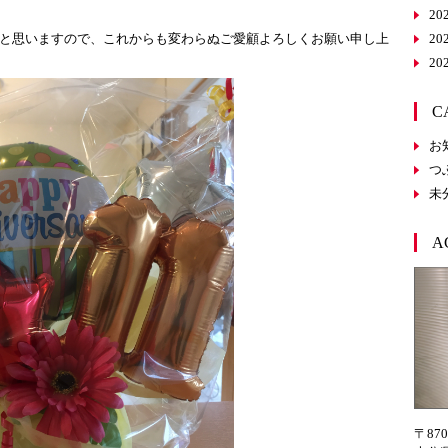
20
と思いますので、これからも変わらぬご愛顧よろしくお願い申し上
20
20
C
お
つ
未
A
〒870