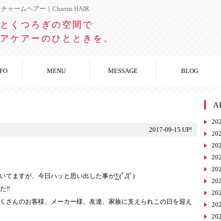
ャームヘアー｜Charms HAIR
とくつろぎの空間で
アケアーのひとときを。
NFO
MENU
MESSAGE
BLOG
A
20
2017-09-15 UP!
20
20
20
20
てますが、今日ハッと思い出した事が∑(ﾟДﾟ)
20
‼︎
20
くさんのお客様、メーカー様、友達、家族に支えられこの日を迎え
20
20