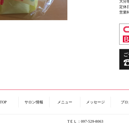
大分県
定休
営業
TOP
サロン情報
メニュー
メッセージ
ブロ
TＥＬ：097-529-8063