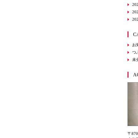
20
20
20
C
お
つ
未
A
〒870