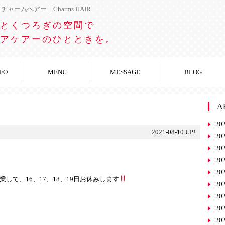
ャームヘアー｜Charms HAIR
とくつろぎの空間で
アケアーのひとときを。
NFO
MENU
MESSAGE
BLOG
A
20
2021-08-10 UP!
20
20
20
20
て、16、17、18、19日お休みします
20
20
20
20