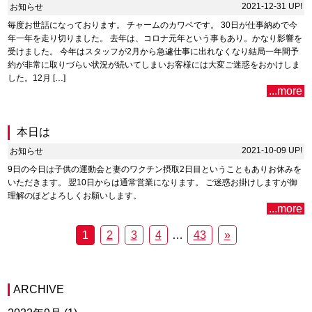
2021-12-31 UP!
お知らせ
毎度お世話になっております。 チャームのカワベです。 30日が仕事納めで今
年一年を走り切りました。 去年は、コロナ元年という事もあり。かなり影響を
受けました。 今年はスタッフが2月から急遽仕事に出れなくなり結局一年間予
約が非常に取りづらい状況が続いてしまいお客様には大変ご迷惑をおかけしま
した。12月 […]
...more
本日は
2021-10-09 UP!
お知らせ
9日の今日は子供の運動会と妻のワクチン摂取2日目ということもありお休みを
いただきます。 翌10日からは通常営業になります。 ご迷惑お掛けしますが御
理解のほどよろしくお願いします。
...more
1
2
3
4
…
43
»
ARCHIVE