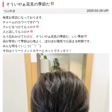
そういやぁ花見の季節だ
2020-03-28 UP!
つぶやき
毎度お世話になっております。
チャームのカワベです(^-^)
テレビをつけてもコロナ
人と話してもコロナ
もう忘れかけてたけど、そういやぁ花見の季節だ。いい季節
花が芽吹いて季節は心地よく、ぽかぽか陽気で心温まる時期です。
みんな明るくいこう(⌒▽⌒)
今日はトリートメントカラーとカットでスッキリ！