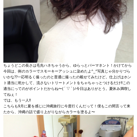
ちょうどこの長さは毛先ハネちゃうから、ゆらっとパーマネント！かけてから
今回は、例のカラーでスモーキーアッシュに染めたよ^_^写真じゃ分かりづら
いかな⁇一応明るく撮ったのと普通に撮ったの載せてみたけど。仕上げはホン
ト適当に乾かして、流さないトリートメントをちゃちゃっとつけるだけ‼︎この
適当にってのがポイントだからね〜( ´ ▽ ` )ﾉ今日はありがとう。夏休み満喫し
てねぇ！
では、もう一人‼︎
こちらも9月に夏を感じに沖縄旅行に今度行くんだって！僕もこの間言って来
たから、沖縄の話で盛り上がりながらカラーを塗るよ〜