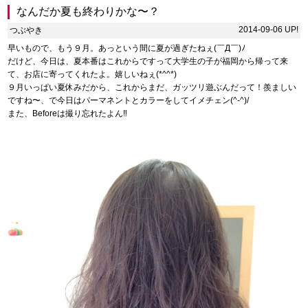
なんだか夏も終わりかな〜？
2014-09-06 UP!
つぶやき
早いもので、もう９月。あっという間に夏が過ぎたねぇ(￣Д￣)ﾉ
だけど、今日は、夏本番はこれからですって大学生の子が福岡から帰って来
て、お店に寄ってくれたよ。嬉しいねぇ(*^^*)
９月いっぱい夏休みだから、これからまだ、ガッツリ遊ぶんだって！羨ましい
ですね〜、で今日はパーマネントとカラーをしてイメチェン(^-^)/
また、Beforeは撮り忘れたよん‼︎