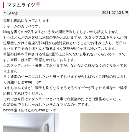
マダムライツ
2021-07-13 UP!
つぶやき
毎度お世話になっております。
チャームのカワベです。
blogを書くのが2月ぶりという長い期間放置してしまい申し訳ありません。
もうほとんどのお客様は承知の事かと思いますが、スタッフのユキちゃんが切
迫早産しかけて急遽2月24日から絶対安静ということでお休みに入り、毎日バ
タバタでご予約もほとんど断るような状態が約4ヶ月も続いております。
希望の日時を予約される場合2週間ほど前でないと取れないくらいのペースで
す。皆様には大変ご迷惑おかけしております。
正スタッフ、パート募集しておりますが、なかなかご縁がなくめぐりあってお
りません。
早く通常のペースに戻したいと思っておりますが今しばらくご理解の程よろし
くお願いしますm(_ _)m
ユキちゃんですが、調子も良くなりそろそろベイビーが生まれる頃なので皆様
応援してあげてください。
それでは今日はマダムライツという事で白髪染めだけど白髪染めじゃない。
白髪染めでもおしゃれしたいそんなマダムのヘアです。
before撮り忘れたのでafterどうぞ