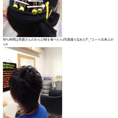
待ち時間は壱露さんのわらび餅を食べたら(写真撮り忘れたf^_^;) ハイ出来上が
り‼︎