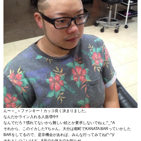
ん〜＞_＜ファンキー！カッコ良く決まりました。
なんだかライン入れる人急増中‼︎
なんでだろ？慣れてないから難しい絵とか要求しないでねぇ;^_^A
それから、このイカしたYちゃん。大分は都町でKANATA BARっていかした
BARをしてるので、是非機会があれば、みんな行ってみてね(^-^)/
それとしつこいけど、8月のお休みのお知らせ。