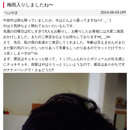
梅雨入りしましたね〜
2014-06-03 UP!
つぶやき
午前中は雨も降っていましたが、今はどんより曇ってますね〜(´･_･`)
やはり気持ちよく晴れてもらいたいもんです。
先週の日曜日は忙しすぎて8人もお断りし、お断りしたお客様には大変ご迷惑
おかけしました。またのご来店を心よりお待ちしておりますm(_ _)m
さて、先日、私の母の友達がご来店してくれました。年齢は言えませんがまだ
まだ髪の毛のコシがしっかりあって毛量もしっかりあるのでカットだけでカッ
コ良くしまーす(o^^o)
まず、襟足はキュキュっと絞って、トップにふんわりとボリュームが出る感じ
にチョキチョキ。前髪はやはりうっとうしいようなので、最近はありがちです
がナナメバングで！さぁどうだ‼︎