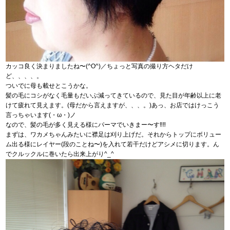
カッコ良く決まりましたね〜(^O^)／ちょっと写真の撮り方ヘタだけ
ど、、、、。
ついでに母も載せとこうかな。
髪の毛にコシがなく毛量もだいぶ減ってきているので、見た目が年齢以上に老
けて疲れて見えます。(母だから言えますが、、、。)あっ、お店ではけっこう
言っちゃいます(・ω・)ノ
なので、髪の毛が多く見える様にパーマでいきまー〜す‼︎‼︎
まずは、ワカメちゃんみたいに襟足は刈り上げだ。それからトップにボリュー
ム出る様にレイヤー(段のことね〜)を入れて若干だけどアシメに切ります。ん
でクルックルに巻いたら出来上がり^_^