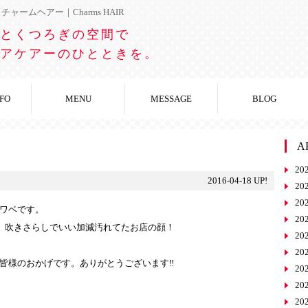
ャームヘアー｜Charms HAIR
とくつろぎの空間で
アケアーのひとときを。
NFO
MENU
MESSAGE
BLOG
A
20
2016-04-18 UP!
20
20
ワベです。
20
り、吹きさらしでいい加減汚れてたお店の顔！
20
20
皆様のおかげです。ありがとうございます‼︎
20
20
20