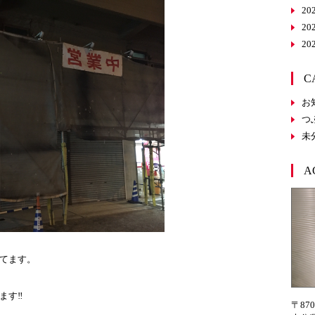
20
20
20
C
お
つ
未
A
てます。
す‼︎
〒870