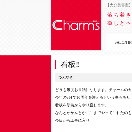
【大分美容室】チ
落ち着き
癒しとヘ
SALON I
看板‼︎
つぶやき
どうも毎度お世話になります。チャームのカ
今年の9月で10周年を迎えるという事もあ
看板を塗装からやり直します。
なんとかかんとかここまでやってこれたのも
今日から工事に入り