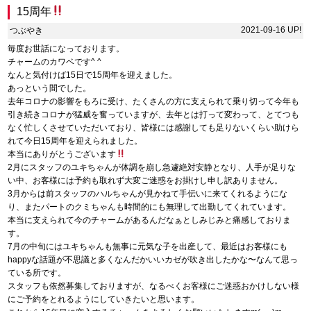
15周年
2021-09-16 UP!
つぶやき
毎度お世話になっております。
チャームのカワベです^ ^
なんと気付けば15日で15周年を迎えました。
あっという間でした。
去年コロナの影響をもろに受け、たくさんの方に支えられて乗り切って今年も
引き続きコロナが猛威を奮っていますが、去年とは打って変わって、とてつも
なく忙しくさせていただいており、皆様には感謝しても足りないくらい助けら
れて今日15周年を迎えられました。
本当にありがとうございます
2月にスタッフのユキちゃんが体調を崩し急遽絶対安静となり、人手が足りな
い中、お客様には予約も取れず大変ご迷惑をお掛けし申し訳ありません。
3月からは前スタッフのハルちゃんが見かねて手伝いに来てくれるようにな
り、またパートのクミちゃんも時間的にも無理して出勤してくれています。
本当に支えられて今のチャームがあるんだなぁとしみじみと痛感しておりま
す。
7月の中旬にはユキちゃんも無事に元気な子を出産して、最近はお客様にも
happyな話題が不思議と多くなんだかいいカゼが吹き出したかな〜なんて思っ
ている所です。
スタッフも依然募集しておりますが、なるべくお客様にご迷惑おかけしない様
にご予約をとれるようにしていきたいと思います。